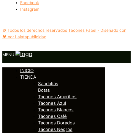
Facebook
Instagram
© Todos los derechos reservados Tacones Fabel - Diseñado con
❤️ por Lalatapublicidad
MENU
INICIO
TIENDA
Sandalias
Botas
Tacones Amarillos
Tacones Azul
Tacones Blancos
Tacones Café
Tacones Dorados
Tacones Negros