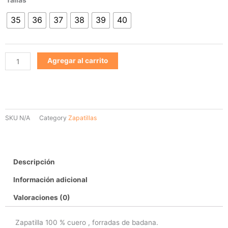
903
35
36
37
38
39
40
cantidad
Agregar al carrito
SKU
N/A
Category
Zapatillas
Descripción
Información adicional
Valoraciones (0)
Zapatilla 100 % cuero , forradas de badana.