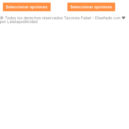
de
de
Las
Las
Seleccionar opciones
Seleccionar opciones
producto
produc
opciones
opcion
se
se
© Todos los derechos reservados Tacones Fabel - Diseñado con ❤️
por Lalatapublicidad
pueden
pueden
elegir
elegir
en
en
la
la
página
página
de
de
producto
produc