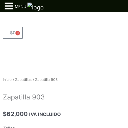
MENU
Ir
al
contenido
$
0
0
Cart
Inicio
/
Zapatillas
/ Zapatilla 903
Zapatilla 903
$
62,000
IVA INCLUIDO
Zapatilla
Tallas