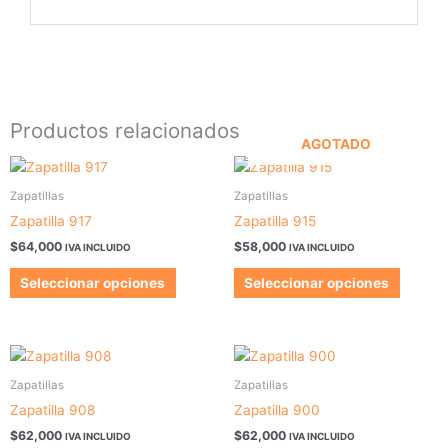
Productos relacionados
AGOTADO
Este
Este
producto
produc
Zapatillas
Zapatillas
tiene
tiene
Zapatilla 917
Zapatilla 915
múltiples
múltipl
$
64,000
$
58,000
IVA INCLUIDO
IVA INCLUIDO
variantes.
variant
Las
Las
Seleccionar opciones
Seleccionar opciones
opciones
opcion
se
se
pueden
pueden
Este
Este
elegir
elegir
producto
produc
Zapatillas
Zapatillas
en
en
tiene
tiene
la
la
Zapatilla 908
Zapatilla 900
múltiples
múltipl
página
página
$
62,000
$
62,000
IVA INCLUIDO
IVA INCLUIDO
variantes.
variant