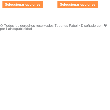
de
de
Las
Las
Seleccionar opciones
Seleccionar opciones
producto
produc
opciones
opcion
se
se
pueden
pueden
elegir
elegir
© Todos los derechos reservados Tacones Fabel - Diseñado con ❤️
por Lalatapublicidad
en
en
la
la
página
página
de
de
producto
produc