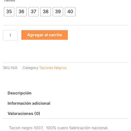
negro
35
36
37
38
39
40
1007
cantidad
Agregar al carrito
SKU
N/A
Category
Tacones Negros
Descripción
Información adicional
Valoraciones (0)
Tacon negro 1007, 100% cuero fabricación nacional.