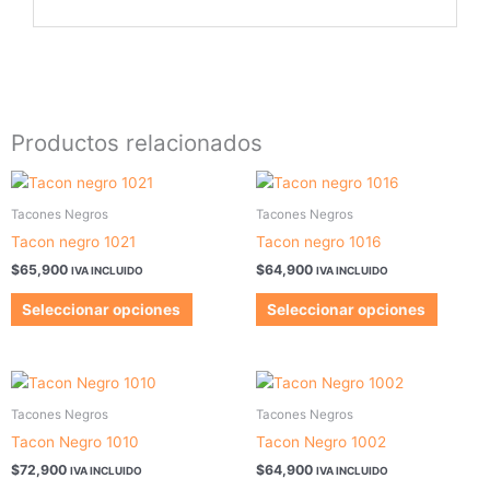
Productos relacionados
Este
Este
producto
produc
Tacones Negros
Tacones Negros
tiene
tiene
Tacon negro 1021
Tacon negro 1016
múltiples
múltipl
$
65,900
$
64,900
IVA INCLUIDO
IVA INCLUIDO
variantes.
variant
Las
Las
Seleccionar opciones
Seleccionar opciones
opciones
opcion
se
se
pueden
pueden
Este
Este
elegir
elegir
producto
produc
Tacones Negros
Tacones Negros
en
en
tiene
tiene
Tacon Negro 1010
Tacon Negro 1002
la
la
múltiples
múltipl
$
72,900
$
64,900
página
página
IVA INCLUIDO
IVA INCLUIDO
variantes.
variant