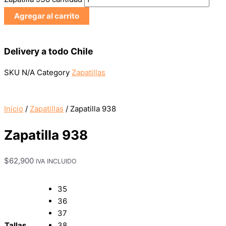
Agregar al carrito
Delivery a todo Chile
SKU
N/A
Category
Zapatillas
Inicio
/
Zapatillas
/ Zapatilla 938
Zapatilla 938
$
62,900
IVA INCLUIDO
35
36
37
Tallas
38