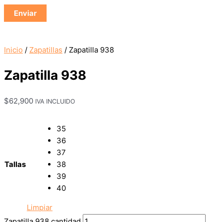
Inicio
/
Zapatillas
/ Zapatilla 938
Zapatilla 938
$
62,900
IVA INCLUIDO
35
36
37
Tallas
38
39
40
Limpiar
Zapatilla 938 cantidad